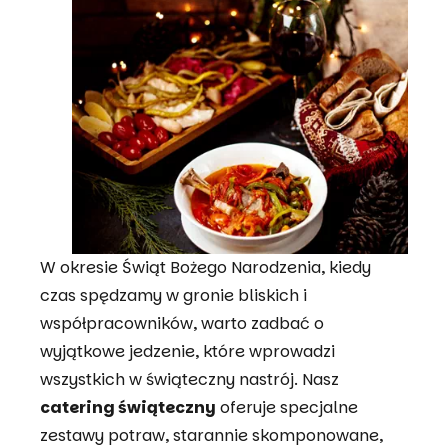
hrzciny Wrocław
rodziny Wrocław
iur Wrocław
omunię Wrocław
aby Shower Wrocław
r Boxy Wrocław
W okresie Świąt Bożego Narodzenia, kiedy
zejkowy Wrocław
czas spędzamy w gronie bliskich i
współpracowników, warto zadbać o
arnawał Wrocław
wyjątkowe jedzenie, które wprowadzi
wszystkich w świąteczny nastrój. Nasz
gilię Wrocław
catering świąteczny
oferuje specjalne
estrowy Wrocław
zestawy potraw, starannie skomponowane,