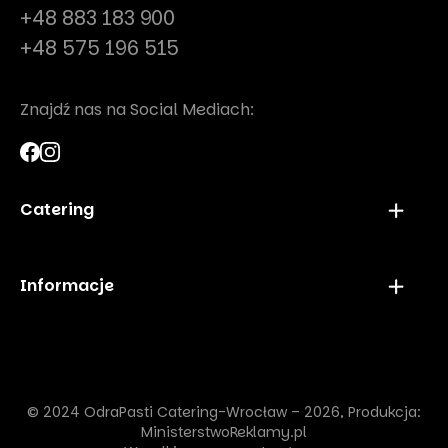
+48 883 183 900
+48 575 196 515
Znajdź nas na Social Mediach:
Catering
Finger Food Wrocław
Catering Super Boxy Wrocław
Informacje
Catering Andrzejkowy Wrocław
Catering Na Wigilię Wrocław
Strona główna
Catering na Wielkanoc Wrocław
Menu
Catering Na Imprezy Domowe Wrocław
Realizacje
Catering Sylwestrowy Wrocław
O nas
© 2024
OdraPasti Catering-Wrocław
– 2026,
Produkcja:
Catering Dla Firm Wrocław
Blog
MinisterstwoReklamy.pl
Catering Na Urodziny Wrocław
Kontakt