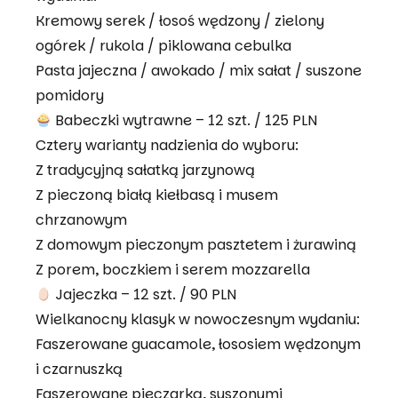
Kremowy serek / łosoś wędzony / zielony
ogórek / rukola / piklowana cebulka
Pasta jajeczna / awokado / mix sałat / suszone
pomidory
Babeczki wytrawne – 12 szt. / 125 PLN
Cztery warianty nadzienia do wyboru:
Z tradycyjną sałatką jarzynową
Z pieczoną białą kiełbasą i musem
chrzanowym
Z domowym pieczonym pasztetem i żurawiną
Z porem, boczkiem i serem mozzarella
Jajeczka – 12 szt. / 90 PLN
Wielkanocny klasyk w nowoczesnym wydaniu:
Faszerowane guacamole, łososiem wędzonym
i czarnuszką
Faszerowane pieczarką, suszonymi