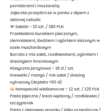
pomidorami i mozzarellą
Jajeczka przepiórcze w panko z dipem z
zielonej cebulki
Sałatki – 10 szt. / 180 PLN
Przekładana burakiem pieczonym,
ziemniakami, śledziem i ogórkiem kiszonym w
sosie musztardowym
Burrata z mix sałat, rzodkiewkami, ogórkiem i
dresingiem limonkowym
Klasyczna jarzynowa – 16 zł / szt.
Krewetki / mango / mix sałat / dresing
cytrusowy (dopłata +50 zł)
Kanapeczki wielkanocne – 12 szt. / 125 PLN
Pasta jajeczna / łosoś wędzony / rzodkiewka /
szczypiorek
Pasta z zielonego groszku / jajko przepiórcze /