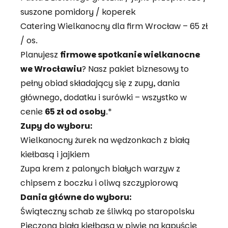
suszone pomidory / koperek
Catering Wielkanocny dla firm Wrocław – 65 zł
/ os.
Planujesz
firmowe spotkanie wielkanocne
we Wrocławiu
? Nasz pakiet biznesowy to
pełny obiad składający się z zupy, dania
głównego, dodatku i surówki – wszystko w
cenie
65 zł od osoby
.*
Zupy do wyboru:
Wielkanocny żurek na wędzonkach z białą
kiełbasą i jajkiem
Zupa krem z palonych białych warzyw z
chipsem z boczku i oliwą szczypiorową
Dania główne do wyboru:
Świąteczny schab ze śliwką po staropolsku
Pieczona biała kiełbasa w piwie na kapuście