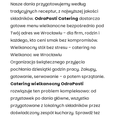
hrzciny Wrocław
Nasze dania przygotowujemy według
tradycyjnych receptur, z najwyższej jakości
rodziny Wrocław
składników.
OdraPasti Catering
dostarcza
iur Wrocław
gotowe menu wielkanocne bezpośrednio pod
Twój adres we Wrocławiu – dla firm, rodzin i
omunię Wrocław
każdego, kto ceni smak bez kompromisów.
Wielkanocny stół bez stresu – catering na
aby Shower Wrocław
Wielkanoc we Wrocławiu
Organizacja świątecznego przyjęcia
r Boxy Wrocław
pochłania dziesiątki godzin pracy. Zakupy,
zejkowy Wrocław
gotowanie, serwowanie – a potem sprzątanie.
Catering wielkanocny OdraPasti
arnawał Wrocław
rozwiązuje ten problem kompleksowo: od
przystawek po dania główne, wszystko
gilię Wrocław
przygotowane z lokalnych składników przez
estrowy Wrocław
doświadczony zespół kucharzy. Sprawdź też