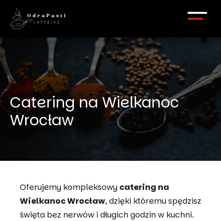
Przejdź
do
treści
rocław
firm Wrocław
Catering na Wielkanoc
Imprezy Domowe
Wrocław
oxy
Firm Wrocław
towy Wrocław
Oferujemy kompleksowy
catering na
mprezę Wrocław
Wielkanoc Wrocław
, dzięki któremu spędzisz
święta bez nerwów i długich godzin w kuchni.