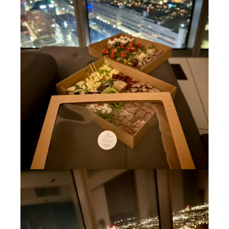
hrzciny Wrocław
rodziny Wrocław
iur Wrocław
omunię Wrocław
aby Shower Wrocław
r Boxy Wrocław
zejkowy Wrocław
arnawał Wrocław
gilię Wrocław
estrowy Wrocław