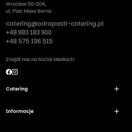
Wrocław 50-204,
ul. Plac Maxa Borna
catering@odrapasti-catering.pl
+48 883 183 900
+48 575 196 515
Znajdź nas na Social Mediach:
Catering
Finger Food Wrocław
Catering Super Boxy Wrocław
Informacje
Catering Andrzejkowy Wrocław
Catering Na Wigilię Wrocław
Strona główna
Catering na Wielkanoc Wrocław
Menu